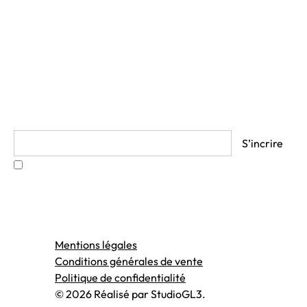
News
Bio
Partenaires
Accès client
Contact
Suivez mon actualité
En cliquant sur s’inscrire vous acceptez les
Termes et
Conditions.
Mentions légales
Conditions générales de vente
Politique de confidentialité
© 2026 Réalisé par StudioGL3.