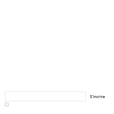
Accueil
Prestations
News
Bio
Partenaires
Accès client
Contact
Suivez mon actualité
En cliquant sur s’inscrire vous acceptez les
Termes et
Conditions.