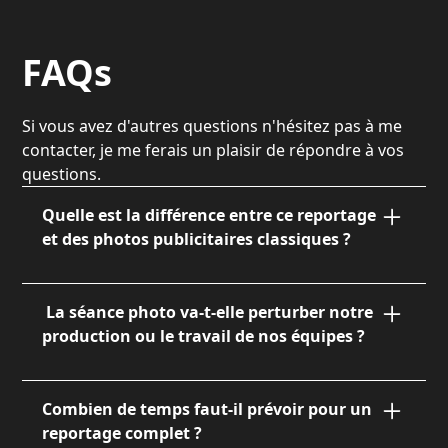
FAQs
Si vous avez d'autres questions n'hésitez pas à me
contacter, je me ferais un plaisir de répondre à vos
questions.
Quelle est la différence entre ce reportage
et des photos publicitaires classiques ?
La différence réside dans l'authenticité. Là où la
publicité met en scène et fige, mon reportage
La séance photo va-t-elle perturber notre
documente la réalité de votre métier avec une
production ou le travail de nos équipes ?
approche journalistique. Je capture vos gestes
réels, vos outils et l'ambiance de vos ateliers ou
Non, l'immersion est au cœur de ma démarche.
bureaux sans artifices, pour une
Je me fonds dans votre environnement pour
Combien de temps faut-il prévoir pour un
communication qui inspire confiance et
me faire oublier. Je travaille sans interrompre
reportage complet ?
transparence