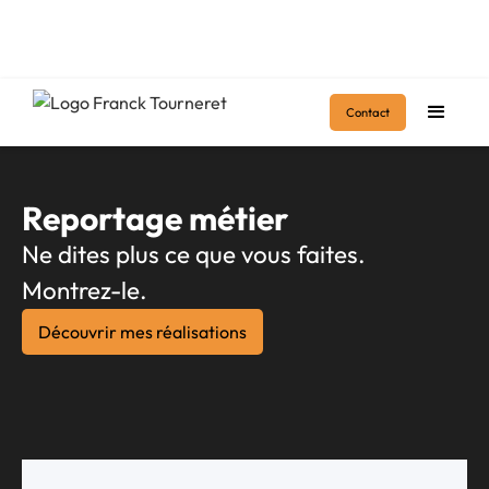
Accueil
>
Prestations
>
Pour les professionnels
>
Contact
Pack reportage métier
Reportage métier
Ne dites plus ce que vous faites.
Montrez-le.
Découvrir mes réalisations