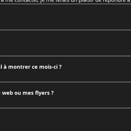
 nous voyons tous les mois, nous ne cherchons pas à
tout
ph
au travail", "Le plat du moment"). En 30 minutes, nous prod
hme des réseaux sociaux récompense la constance. Ce tarif pré
re une image de marque forte et cohérente dans la durée.
al à montrer ce mois-ci ?
 que regard extérieur, je trouverai l'angle : un détail de vot
ôle de vous décharger de cette créativité.
e web ou mes flyers ?
réseaux sociaux (format dynamique, instantané), ces photos
aquettes.