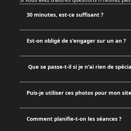
30 minutes, est-ce suffisant ?
Oui, car c'est un format "sprint". Comme nous
thème (ex: "La nouvelle collection", "L'équipe 
Est-on obligé de s'engager sur un an ?
publications jusqu'au mois suivant.
Oui, car c'est une stratégie de fond. L'algorit
engagement annuel (12 séances) pour construi
Que se passe-t-il si je n'ai rien de spéci
Il y a toujours quelque chose à montrer ! En tant
une ambiance "lifestyle". C'est justement mon r
Puis-je utiliser ces photos pour mon sit
Absolument. Bien que pensées pour le flux des 
illustrer vos newsletters, articles de blog ou pl
Comment planifie-t-on les séances ?