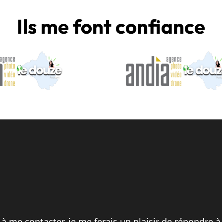
Ils me font confiance
 à me contacter, je me ferais un plaisir de répondre à