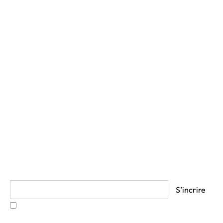
Accueil
Prestations
News
Bio
Partenaires
Accès client
Contact
Suivez mon actualité
En cliquant sur s’inscrire vous acceptez les
Termes et
Conditions.