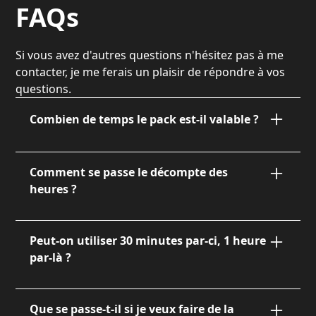
FAQs
Si vous avez d'autres questions n'hésitez pas à me
contacter, je me ferais un plaisir de répondre à vos
questions.
Combien de temps le pack est-il valable ?
Le Pack Dix est valable pendant
un an
à
compter de la date de signature. Cela vous
Comment se passe le décompte des
laisse le temps de planifier vos besoins
heures ?
sereinement au fil des saisons.
C'est très simple. Après chaque intervention, je
vous envoie un récapitulatif :
"Intervention du 12
Peut-on utiliser 30 minutes par-ci, 1 heure
mars : 2h. Solde restant : 8h"
. Vous savez toujours
par-là ?
où vous en êtes.
Oui, c'est tout l'intérêt ! Contrairement aux
prestations classiques qui demandent souvent
Que se passe-t-il si je veux faire de la