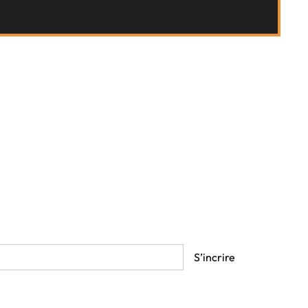
alité
r s’inscrire vous acceptez les
Termes et Conditions.