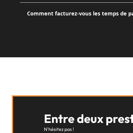
Je dispose de boîtiers professionnels très perf
ne pas dénaturer l'ambiance lumineuse que vo
Comment facturez-vous les temps de pa
Ma facturation est basée sur le temps de prése
capturer. Si une coupure totale est prévue, no
Entre deux prest
N'hésitez pas !