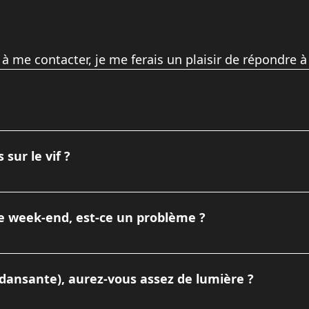
 à me contacter, je me ferais un plaisir de répondre à
l. Je m'engage à livrer les photos traitées dans les meilleurs
ndemain pour un communiqué de presse ou les réseaux socia
sur le vif ?
f" pour capter l'ambiance réelle, mais je suis toujours dispo
Photocall" pour vos invités.
e week-end, est-ce un problème ?
apte à vos horaires. Les soirées et week-ends font partie i
cifiques peuvent s'appliquer, nous validerons cela ensemble 
 dansante), aurez-vous assez de lumière ?