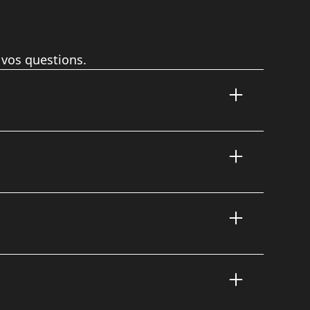
 vos questions.
 délais (souvent sous 48h à 72h selon le volume).
ux, nous pouvons le prévoir en amont.
nible pour réaliser des photos de groupes, des
ntégrante de mon métier. Pour les horaires très
sur le devis.