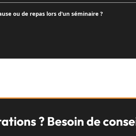
ormants en basse lumière et d'optiques lumineuses. Si nécess
us avez créée.
use ou de repas lors d'un séminaire ?
nce global. Même pendant les repas, il se passe des choses 
us adapterons le devis en conséquence
ations ? Besoin de consei