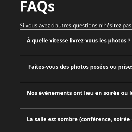
FAQs
Si vous avez d'autres questions n'hésitez pas
À quelle vitesse livrez-vous les photos ?
Je sais que la réactivité est clé en événementie
Si vous avez besoin de quelques photos le le
Faites-vous des photos posées ou prises 
Les deux ! Je privilégie le reportage "sur le vi
remises de prix officielles ou gérer un espace "
Nos événements ont lieu en soirée ou l
En tant que photographe professionnel, je m'ad
tardifs ou les jours fériés, des majorations spé
La salle est sombre (conférence, soirée