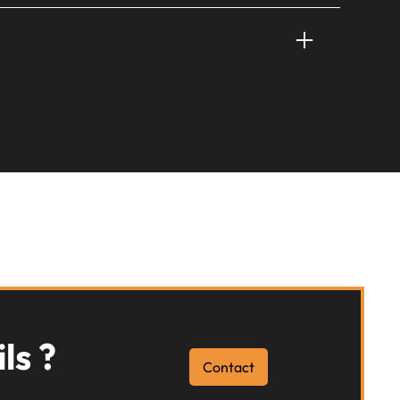
aire, j'utilise un flash de manière subtile pour
(échanges informels, convivialité) que je peux
ls ?
Contact